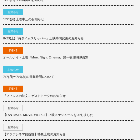
お知らせ
12/1(月) 上映中止のお知らせ
お知らせ
8/23(土)『侍タイムスリッパー』上映時間変更のお知らせ
EVENT
オールナイト上映『Morc Night Cinema』第一夜 開催決定!!
お知らせ
7/7(月)〜7/9(水)の営業時間について
EVENT
『フィシスの波文』ゲストトークのお知らせ
お知らせ
【FANTASTIC MOVIE WEEK 2】上映スケジュールをUPしました
お知らせ
【アジアシネマ的感性】特集上映のお知らせ