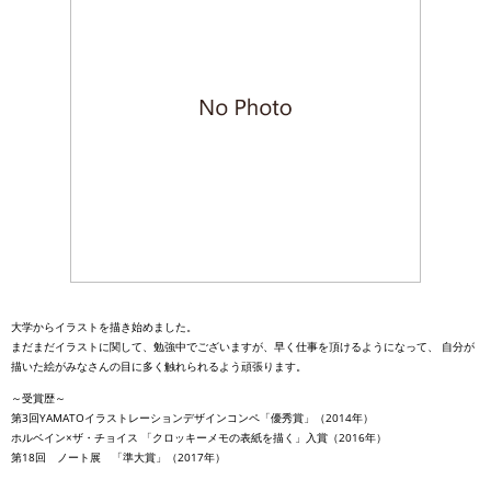
大学からイラストを描き始めました。
まだまだイラストに関して、勉強中でございますが、早く仕事を頂けるようになって、 自分が
描いた絵がみなさんの目に多く触れられるよう頑張ります。
～受賞歴～
第3回YAMATOイラストレーションデザインコンペ「優秀賞」（2014年）
ホルベイン×ザ・チョイス 「クロッキーメモの表紙を描く」入賞（2016年）
第18回 ノート展 「準大賞」（2017年）