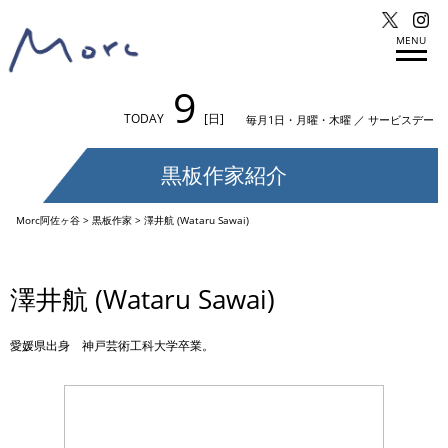
MENU
9
TODAY
[日]
毎月1日・月曜・木曜 ／ サービスデー
黒板作家紹介
Morc阿佐ヶ谷
>
黒板作家
>
澤井航 (Wataru Sawai)
澤井航 (Wataru Sawai)
愛媛県出身 神戸芸術工科大学卒業。