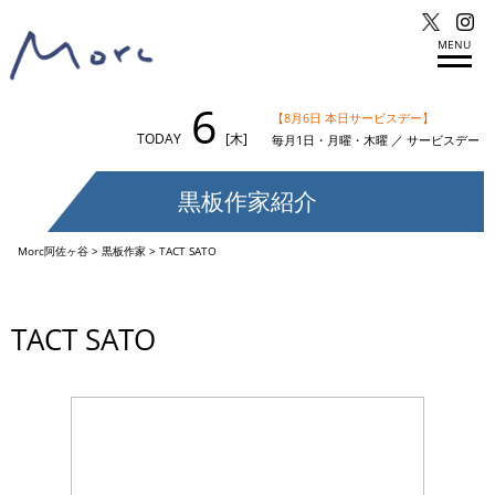
MENU
6
【8月6日 本日サービスデー】
TODAY
[木]
毎月1日・月曜・木曜 ／ サービスデー
黒板作家紹介
Morc阿佐ヶ谷
>
黒板作家
>
TACT SATO
TACT SATO