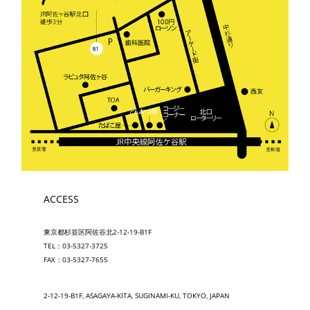
ACCESS
東京都杉並区阿佐谷北2-12-19-B1F
TEL：03-5327-3725
FAX：03-5327-7655
2-12-19-B1F, ASAGAYA-KITA, SUGINAMI-KU, TOKYO, JAPAN