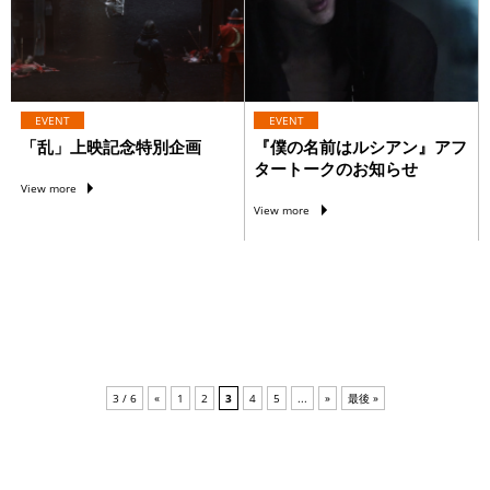
EVENT
EVENT
「乱」上映記念特別企画
『僕の名前はルシアン』アフ
タートークのお知らせ
View more
View more
3 / 6
«
1
2
3
4
5
...
»
最後 »