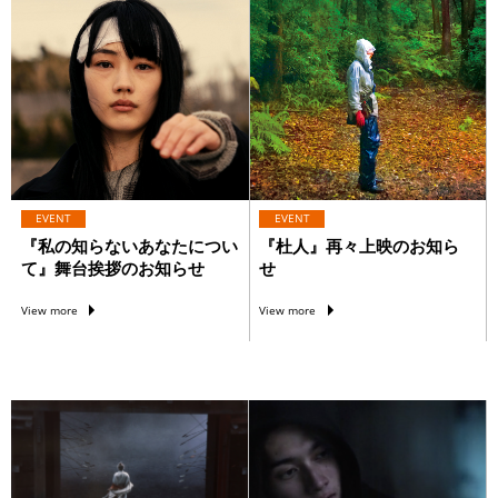
EVENT
EVENT
『私の知らないあなたについ
『杜人』再々上映のお知ら
て』舞台挨拶のお知らせ
せ
View more
View more