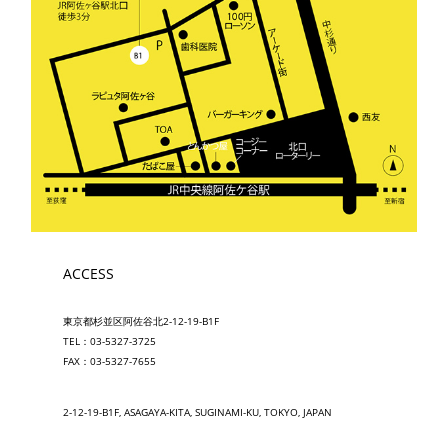
ACCESS
東京都杉並区阿佐谷北2-12-19-B1F
TEL：03-5327-3725
FAX：03-5327-7655
2-12-19-B1F, ASAGAYA-KITA, SUGINAMI-KU, TOKYO, JAPAN