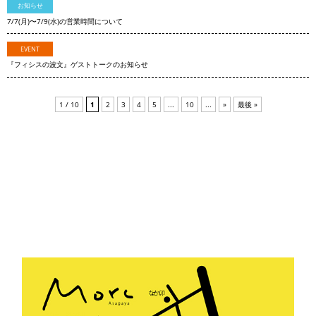
お知らせ
7/7(月)〜7/9(水)の営業時間について
EVENT
『フィシスの波文』ゲストトークのお知らせ
1 / 10
1
2
3
4
5
...
10
...
»
最後 »