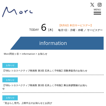
MENU
6
【8月6日 本日サービスデー】
TODAY
[木]
毎月1日・月曜・木曜 ／ サービスデー
information
Morc阿佐ヶ谷
>
information
>
お知らせ
お知らせ
【TBSレトロスペクティブ映画祭 第3回 石井ふく子特集】回数券販売のお知らせ
お知らせ
【TBSレトロスペクティブ映画祭 第3回 石井ふく子特集】舞台挨拶開催のお知ら
せ
お知らせ
『見はらし世代』上映中止のお知らせとお詫び