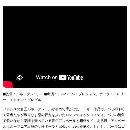
◼︎監督：ルネ・クレール ◼︎出演：アルベール・プレジャン、ポーラ・イレリ
ー、エドモン・グレビル
フランスの名匠ルネ・クレールが初めて手がけたトーキー作品で、パリの下町
で若者たちが織りなす恋の行方を描いたロマンティックコメディ。パリの街角
で歌いながら楽譜を売っている青年アルベールと相棒ルイ。ある日、アルベー
ルはルーマニア出身の女性ポーラと出会い、恋心を抱く。しかし、ポーラはゴ