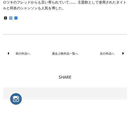
ロツキのフレッドからも言い寄られていて……。主題歌として使用されたタイト
ルと同名のシャンソンも人気を博した。
X
Facebook
共
有
前の作品へ
過去上映作品一覧へ
次の作品へ
SHARE