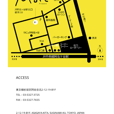
ACCESS
東京都杉並区阿佐谷北2-12-19-B1F
TEL：03-5327-3725
FAX：03-5327-7655
2-12-19-B1F, ASAGAYA-KITA, SUGINAMI-KU, TOKYO, JAPAN