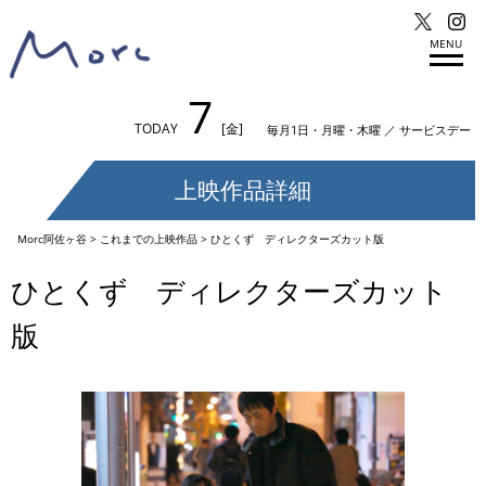
MENU
7
TODAY
[金]
毎月1日・月曜・木曜 ／ サービスデー
上映作品詳細
Morc阿佐ヶ谷
>
これまでの上映作品
>
ひとくず ディレクターズカット版
ひとくず ディレクターズカット
版