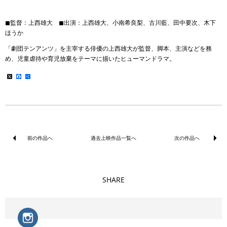
◼︎監督：上西雄大 ◼︎出演：上西雄大、小南希良梨、古川藍、田中要次、木下
ほうか
「劇団テンアンツ」を主宰する俳優の上西雄大が監督、脚本、主演などを務
め、児童虐待や育児放棄をテーマに描いたヒューマンドラマ。
X
Facebook
共
有
前の作品へ
過去上映作品一覧へ
次の作品へ
SHARE