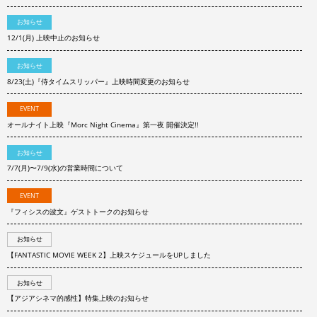
お知らせ
12/1(月) 上映中止のお知らせ
お知らせ
8/23(土)『侍タイムスリッパー』上映時間変更のお知らせ
EVENT
オールナイト上映『Morc Night Cinema』第一夜 開催決定!!
お知らせ
7/7(月)〜7/9(水)の営業時間について
EVENT
『フィシスの波文』ゲストトークのお知らせ
お知らせ
【FANTASTIC MOVIE WEEK 2】上映スケジュールをUPしました
お知らせ
【アジアシネマ的感性】特集上映のお知らせ