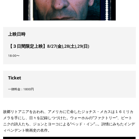
上映日時
【３日間限定上映】8/27(金),28(土),29(日)
18:00〜
Ticket
一律料金 : 1800円
故郷リトアニアをおわれ、アメリカに亡命したジョナス・メカスは１６ミリカ
メラを手にし、日々を記録しつづけた。ウォーホルの“ファクトリー”、ビート
ニクの詩人たち、ジョンとヨーコによる“ベッド・イン”…。詩情にみちたインデ
ィペンデント映画史の名作。