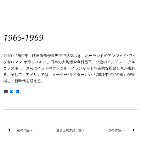
1965-1969
1965～1969年。映画製作が世界中で活気づき、ポーランドのアンジェイ･ワイ
ダやロマン･ポランスキー、日本の大島渚や今村昌平、ソ連のアンドレイ･タル
コフスキー、さらにインドやブラジル、イランからも急進的な監督たちが現れ
る。そして、アメリカでは『イージー･ライダー』や『2001年宇宙の旅』が登
場し、新時代を迎える。
X
Facebook
共
有
前の作品へ
過去上映作品一覧へ
次の作品へ