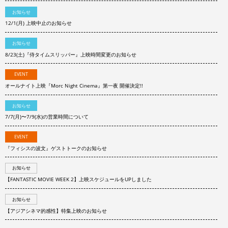
お知らせ
12/1(月) 上映中止のお知らせ
お知らせ
8/23(土)『侍タイムスリッパー』上映時間変更のお知らせ
EVENT
オールナイト上映『Morc Night Cinema』第一夜 開催決定!!
お知らせ
7/7(月)〜7/9(水)の営業時間について
EVENT
『フィシスの波文』ゲストトークのお知らせ
お知らせ
【FANTASTIC MOVIE WEEK 2】上映スケジュールをUPしました
お知らせ
【アジアシネマ的感性】特集上映のお知らせ