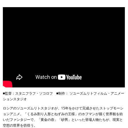
■監督：スタニフラフ・ソコロフ ■制作： ソユーズムリトフィルム・アニメー
ションスタジオ
ロシアのソユーズムリトスタジオが、15年をかけて完成させたストップモーシ
ョンアニメ。「くるみ割り人形とねずみの王様」のホフマンが描く世界観を紡
いだファンタジーで、「黄金の壺」「砂男」といった登場人物たちが、現実と
空想の世界を彷徨う。