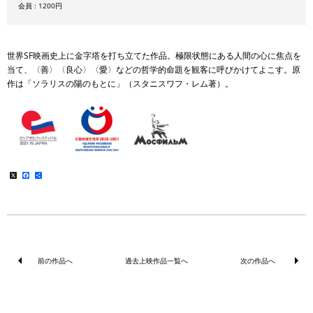
会員 : 1200円
世界SF映画史上に金字塔を打ち立てた作品。極限状態にある人間の心に焦点を
当て、〈善〉〈良心〉〈愛〉などの哲学的命題を観客に呼びかけてよこす。原
作は「ソラリスの陽のもとに」（スタニスワフ・レム著）。
X
Facebook
共
有
前の作品へ
過去上映作品一覧へ
次の作品へ