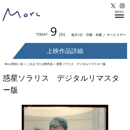
MENU
9
TODAY
[日]
毎月1日・月曜・木曜 ／ サービスデー
上映作品詳細
Morc阿佐ヶ谷
>
これまでの上映作品
>
惑星ソラリス デジタルリマスター版
惑星ソラリス デジタルリマスタ
ー版