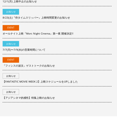
12/1(月) 上映中止のお知らせ
お知らせ
8/23(土)『侍タイムスリッパー』上映時間変更のお知らせ
EVENT
オールナイト上映『Morc Night Cinema』第一夜 開催決定!!
お知らせ
7/7(月)〜7/9(水)の営業時間について
EVENT
『フィシスの波文』ゲストトークのお知らせ
お知らせ
【FANTASTIC MOVIE WEEK 2】上映スケジュールをUPしました
お知らせ
【アジアシネマ的感性】特集上映のお知らせ