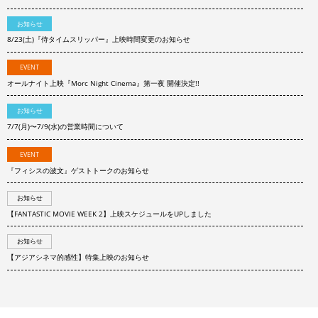
お知らせ
8/23(土)『侍タイムスリッパー』上映時間変更のお知らせ
EVENT
オールナイト上映『Morc Night Cinema』第一夜 開催決定!!
お知らせ
7/7(月)〜7/9(水)の営業時間について
EVENT
『フィシスの波文』ゲストトークのお知らせ
お知らせ
【FANTASTIC MOVIE WEEK 2】上映スケジュールをUPしました
お知らせ
【アジアシネマ的感性】特集上映のお知らせ