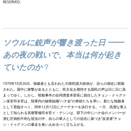
RESERVED.
ソウルに銃声が響き渡った日 ━━
あの夜の戦いで、本当は何が起き
ていたのか
？
1979年10月26日、独裁者とも言われた大韓民国大統領が、自らの側近に暗殺
された。国中に衝撃が走るとともに、民主化を期待する国民の声は日に日に高
まってゆく。しかし、暗殺事件の合同捜査本部長に就任したチョン・ドゥグァ
ン保安司令官は、陸軍内の秘密組織“ハナ会”の将校たちを率い、新たな独裁者
として君臨すべく、同年12月12日にクーデターを決行する。一方、高潔な軍人
として知られる首都警備司令官イ・テシンは、部下の中にハナ会のメンバーが
潜む圧倒的不利な状況の中、自らの軍人としての信念に基づき“反逆者”チョ
ン・ドゥグァンの暴走を食い止めるべく立ち上がる。