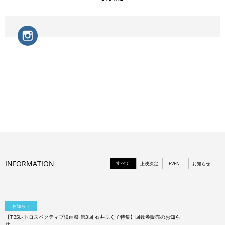
INFORMATION
すべて
上映決定
EVENT
お知らせ
お知らせ
【TBSレトロスペクティブ映画祭 第3回 石井ふく子特集】回数券販売のお知ら
せ