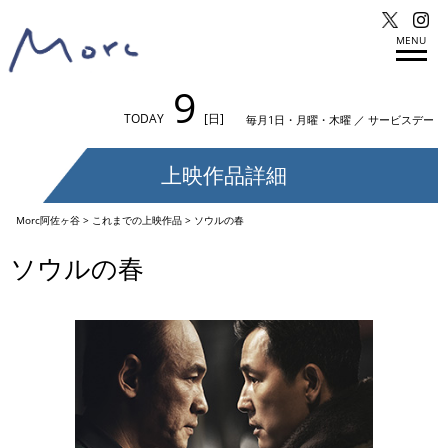
MENU
9
TODAY
[日]
毎月1日・月曜・木曜 ／ サービスデー
上映作品詳細
Morc阿佐ヶ谷
>
これまでの上映作品
>
ソウルの春
ソウルの春