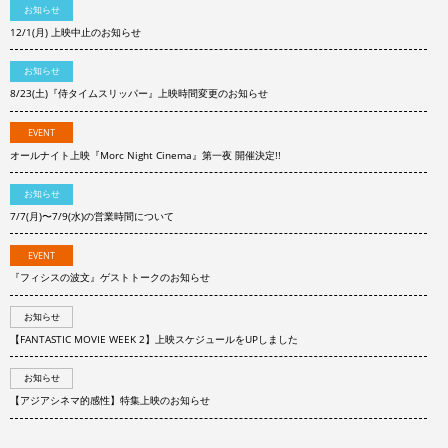
お知らせ
12/1(月) 上映中止のお知らせ
お知らせ
8/23(土)『侍タイムスリッパー』上映時間変更のお知らせ
EVENT
オールナイト上映『Morc Night Cinema』第一夜 開催決定!!
お知らせ
7/7(月)〜7/9(水)の営業時間について
EVENT
『フィシスの波文』ゲストトークのお知らせ
お知らせ
【FANTASTIC MOVIE WEEK 2】上映スケジュールをUPしました
お知らせ
【アジアシネマ的感性】特集上映のお知らせ