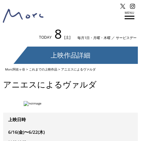
MENU
8
TODAY
[土]
毎月1日・月曜・木曜 ／ サービスデー
上映作品詳細
Morc阿佐ヶ谷
>
これまでの上映作品
>
アニエスによるヴァルダ
アニエスによるヴァルダ
上映日時
6/16(金)〜6/22(木)