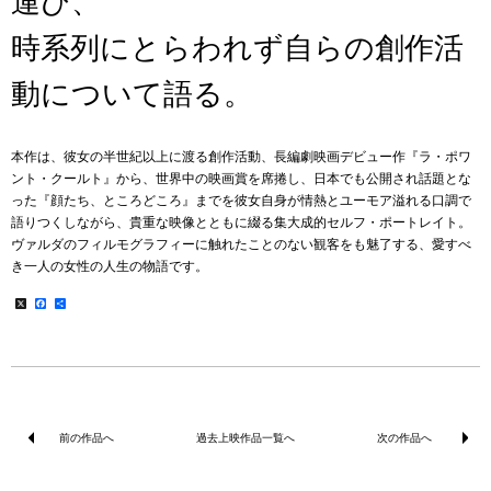
運び、
時系列にとらわれず自らの創作活
動について語る。
本作は、彼女の半世紀以上に渡る創作活動、長編劇映画デビュー作『ラ・ポワ
ント・クールト』から、世界中の映画賞を席捲し、日本でも公開され話題とな
った『顔たち、ところどころ』までを彼女自身が情熱とユーモア溢れる口調で
語りつくしながら、貴重な映像とともに綴る集大成的セルフ・ポートレイト。
ヴァルダのフィルモグラフィーに触れたことのない観客をも魅了する、愛すべ
き一人の女性の人生の物語です。
X
Facebook
共
有
前の作品へ
過去上映作品一覧へ
次の作品へ