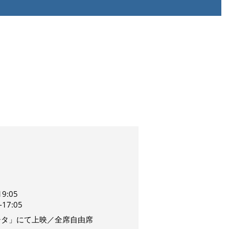
19:05
-17:05
cシタ」にて上映／全席自由席