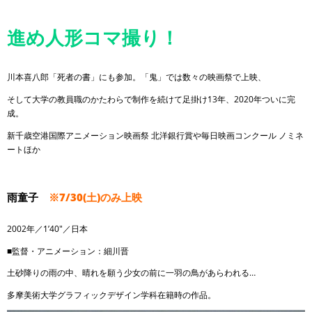
進め人形コマ撮り！
川本喜八郎「死者の書」にも参加。「鬼」では数々の映画祭で上映、
そして大学の教員職のかたわらで制作を続けて足掛け13年、2020年ついに完
成。
新千歳空港国際アニメーション映画祭 北洋銀行賞や毎日映画コンクール ノミネ
ートほか
雨童子
※7/30(土)のみ上映
2002年／1’40″／日本
■監督・アニメーション：細川晋
土砂降りの雨の中、晴れを願う少女の前に一羽の鳥があらわれる…
多摩美術大学グラフィックデザイン学科在籍時の作品。