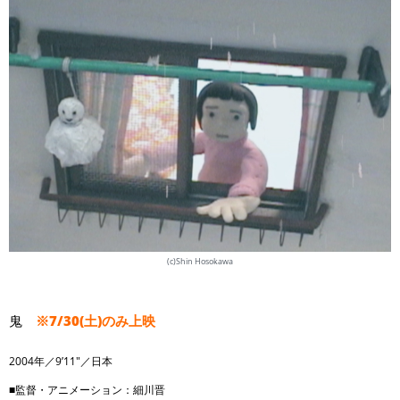
(c)Shin Hosokawa
鬼
※7/30(土)のみ上映
2004年／9’11″／日本
■監督・アニメーション：細川晋