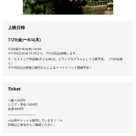
上映日時
7/29(金)〜8/4(木)
7/29(金)〜8/4(木) 14:00-
※7/30(土)のみ15:30より。7/31(日)は休映します。
※「エストニア作品集(子ども向け)」とワンプログラムとして上映予定。（7/30を除
く）
※7/30(土)上映後に細川さんによるトークイベント開催予定！
Ticket
一般:1200円
シニア・学生:1000円
会員:800円
—————————-
≪お得チケットも販売しています！！≫
詳細は
こちら
からご確認ください。