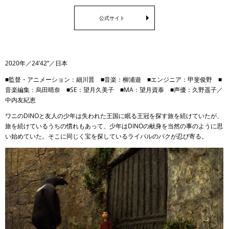
公式サイト
2020年／24’42”／日本
■監督・アニメーション：細川晋 ■音楽：柳浦遊 ■エンジニア：甲斐俊野 ■
音楽編集：烏田晴奈 ■SE：望月久美子 ■MA：望月資泰 ■声優：久野遥子／
中内友紀恵
ワニのDINOと友人の少年は失われた王国に眠る王冠を探す旅を続けていたが、
旅を続けているうちの慣れもあって、少年はDINOの献身を当然の事のように思
い始めていた。そこに同じく宝を探しているライバルのバクが忍び寄る。