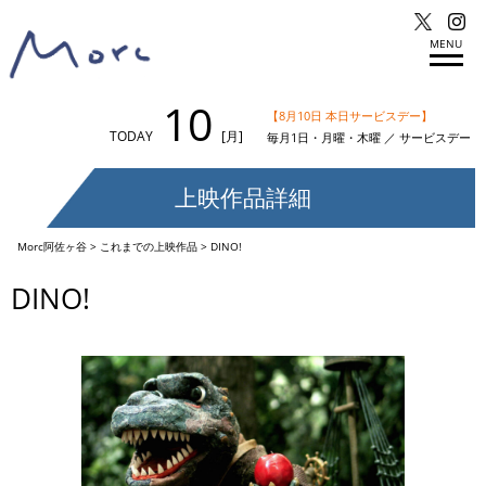
MENU
10
【8月10日 本日サービスデー】
TODAY
[月]
毎月1日・月曜・木曜 ／ サービスデー
上映作品詳細
Morc阿佐ヶ谷
>
これまでの上映作品
>
DINO!
DINO!