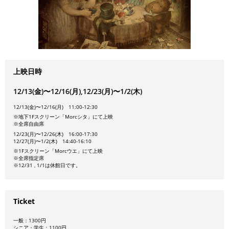
上映日時
12/13(金)〜12/16(月),12/23(月)〜1/2(木)
12/13(金)〜12/16(月) 11:00-12:30
※地下1Fスクリーン「Morcシタ」にて上映
※全席自由席
12/23(月)〜12/26(木) 16:00-17:30
12/27(月)〜1/2(木) 14:40-16:10
※1Fスクリーン「Morcウエ」にて上映
※全席指定席
※12/31 , 1/1は休館日です。
Ticket
一般：1300円
シニア・学生：1100円