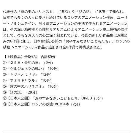
代表作の『霧の中のハリネズミ』（1975）や『話の話』（1979）で知られ、
日本でも多くの人々に愛され続けているロシアのアニメーション作家、ユーリ
ー・ノルシュテイン。切り絵アニメーションの手法で作られるアニメーション
は、その深い精神性と心理的リアリズムによりアニメーション史上屈指の傑作
として、今もなお人々の心に深く刻まれている。今回の新しい作品集はお馴染
みの6作品に加え、日本劇場初公開の『おやすみなさいこどもたち』、ロシアの
砂糖TVコマーシャル2作品が追加され全8作品で再構成された。
【上映作品】全8作品 合計85分
①『２５日・最初の日』（9分）
②『ケルジェネツの戦い』（10分）
③『キツネとウサギ』（12分）
④『アオサギとツル』（10分）
⑤『霧の中のハリネズミ』（10分）
⑥『話の話』（29分）
⑦【日本未公開】『おやすみなさいこどもたち』OP/ED（3分）
⑧【日本未公開】ロシアの砂糖TVCM 4本（2分）