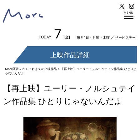
MENU
7
TODAY
[金]
毎月1日・月曜・木曜 ／ サービスデー
上映作品詳細
Morc阿佐ヶ谷
>
これまでの上映作品
>
【再上映】ユーリー・ノルシュテイン作品集 ひとりじ
ゃないんだよ
【再上映】ユーリー・ノルシュテイ
ン作品集 ひとりじゃないんだよ