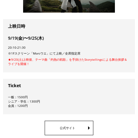
上映日時
9/19(金)〜9/25(木)
20:10-21:30
※1Fスクリーン「Morcウエ」にて上映／全席指定席
★9/20(土)上映後、テーマ曲「灼熱の戦歌」を手掛けたStorytellingsによる舞台挨拶＆
ライブを開催！
Ticket
一般：1500円
シニア・学生：1300円
会員：1200円
公式サイト