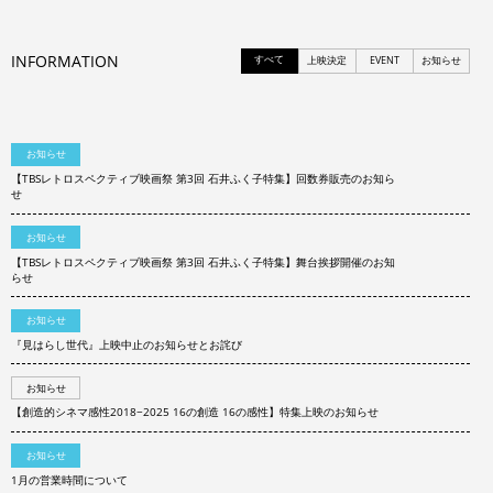
INFORMATION
すべて
上映決定
EVENT
お知らせ
お知らせ
【TBSレトロスペクティブ映画祭 第3回 石井ふく子特集】回数券販売のお知ら
せ
お知らせ
【TBSレトロスペクティブ映画祭 第3回 石井ふく子特集】舞台挨拶開催のお知
らせ
お知らせ
『見はらし世代』上映中止のお知らせとお詫び
お知らせ
【創造的シネマ感性2018−2025 16の創造 16の感性】特集上映のお知らせ
お知らせ
1月の営業時間について