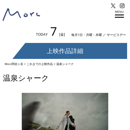
MENU
7
TODAY
[金]
毎月1日・月曜・木曜 ／ サービスデー
上映作品詳細
Morc阿佐ヶ谷
>
これまでの上映作品
>
温泉シャーク
温泉シャーク