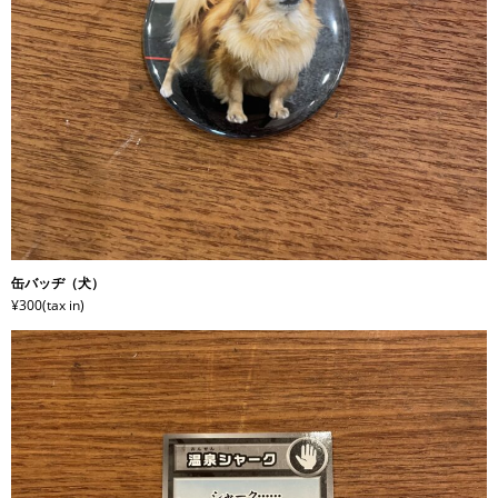
缶バッヂ（犬）
¥300(tax in)