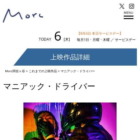
MENU
6
【8月6日 本日サービスデー】
TODAY
[木]
毎月1日・月曜・木曜 ／ サービスデー
上映作品詳細
Morc阿佐ヶ谷
>
これまでの上映作品
>
マニアック・ドライバー
マニアック・ドライバー