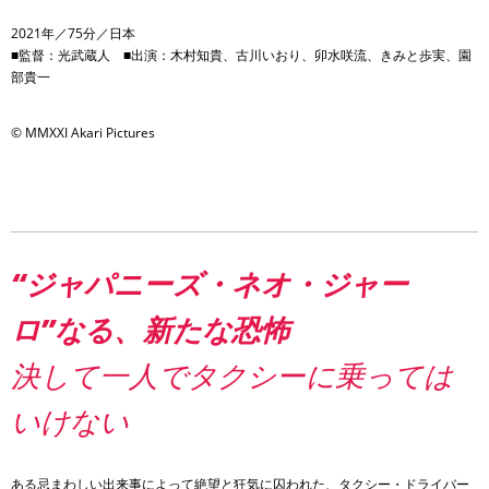
2021年／75分／日本
■監督：光武蔵人 ■出演：木村知貴、古川いおり、卯水咲流、きみと歩実、園
部貴一
© MMXXI Akari Pictures
“ジャパニーズ・ネオ・ジャー
ロ”なる、新たな恐怖
決して一人でタクシーに乗っては
いけない
ある忌まわしい出来事によって絶望と狂気に囚われた、タクシー・ドライバー