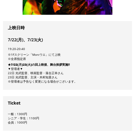
上映日時
7/22(月)、7/23(火)
19:20-20:40
※1Fスクリーン「Morcウエ」にて上映
※全席指定席
★7/22(月)23(火)の回上映後、舞台挨拶実施‼︎
▼登壇者▼
22日 光武監督、映画監督・落合正幸さん
23日 光武監督、
主演・木村知貴さん
※登壇者は予告なく変更になる場合がございます。
Ticket
一般：1300円
シニア・学生：1100円
会員：1000円