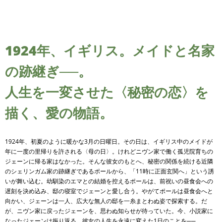
1924年、イギリス。メイドと名家
の跡継ぎ──。
人生を一変させた〈秘密の恋〉を
描く、愛の物語。
1924年、初夏のように暖かな3月の日曜日。その日は、イギリス中のメイドが
年に一度の里帰りを許される〈母の日〉。けれどニヴン家で働く孤児院育ちの
ジェーンに帰る家はなかった。そんな彼女のもとへ、秘密の関係を続ける近隣
のシェリンガム家の跡継ぎであるポールから、「11時に正面玄関へ」という誘
いが舞い込む。幼馴染のエマとの結婚を控えるポールは、前祝いの昼食会への
遅刻を決め込み、邸の寝室でジェーンと愛し合う。やがてポールは昼食会へと
向かい、ジェーンは一人、広大な無人の邸を一糸まとわぬ姿で探索する。だ
が、ニヴン家に戻ったジェーンを、思わぬ知らせが待っていた。今、小説家に
なったジェーンは振り返る。彼女の人生を永遠に変えた1日のことを
──
。