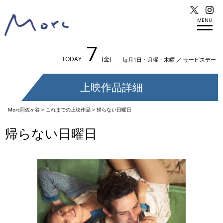
MENU
7
TODAY
[金]
毎月1日・月曜・木曜 ／ サービスデー
上映作品詳細
Morc阿佐ヶ谷
>
これまでの上映作品
>
帰らない日曜日
帰らない日曜日