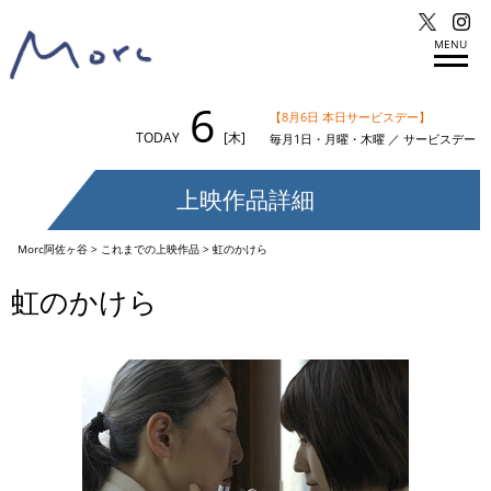
MENU
6
【8月6日 本日サービスデー】
TODAY
[木]
毎月1日・月曜・木曜 ／ サービスデー
上映作品詳細
Morc阿佐ヶ谷
>
これまでの上映作品
>
虹のかけら
虹のかけら