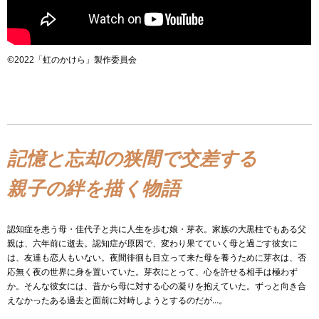
©︎2022「虹のかけら」製作委員会
記憶と忘却の狭間で交差する
親子の絆を描く物語
認知症を患う母・佳代子と共に人生を歩む娘・芽衣。家族の大黒柱でもある父
親は、六年前に逝去。認知症が原因で、変わり果てていく母と過ごす彼女に
は、友達も恋人もいない。夜間徘徊も目立って来た母を養うために芽衣は、否
応無く夜の世界に身を置いていた。芽衣にとって、心を許せる相手は極わず
か。そんな彼女には、昔から母に対する心の凝りを抱えていた。ずっと向き合
えなかったある過去と面前に対峙しようとするのだが…。