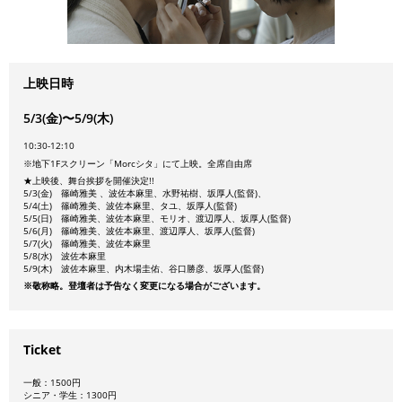
上映日時
5/3(金)〜5/9(木)
10:30-12:10
※地下1Fスクリーン「Morcシタ」にて上映。全席自由席
★上映後、舞台挨拶を開催決定!!
5/3(金) 篠崎雅美 、波佐本麻里、水野祐樹、坂厚人(監督)、
5/4(土) 篠崎雅美、波佐本麻里、タユ、坂厚人(監督)
5/5(日) 篠崎雅美、波佐本麻里、モリオ、渡辺厚人、坂厚人(監督)
5/6(月) 篠崎雅美、波佐本麻里、渡辺厚人、坂厚人(監督)
5/7(火) 篠崎雅美、波佐本麻里
5/8(水) 波佐本麻里
5/9(木) 波佐本麻里、内木場圭佑、谷口勝彦、坂厚人(監督)
※敬称略。登壇者は予告なく変更になる場合がございます。
Ticket
一般：1500円
シニア・学生：1300円