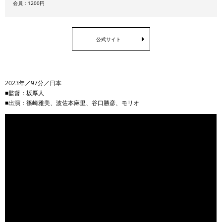
会員：1200円
公式サイト
2023年／97分／日本
■監督：坂厚人
■出演：篠崎雅美、波佐本麻里、谷口勝彦、モリオ