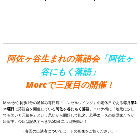
阿佐ヶ谷生まれの落語会
「阿佐ヶ
谷にもく落語」
Morc
で三度目の開催！
Morcから徒歩1分の足揉み専門店「エンゼルウイング」の定休日である
毎月第2
木曜日
に落語会を開催している
阿佐ヶ谷にもく落語
。コロナ禍に「地元に少し
でも笑いと元気を」という思いから開始して以来、若手エースの落語家たちが
出演中。今回は記念すべき第50回 二つ目勢揃い！
（各回の出演者については、下の画像をご覧ください。）