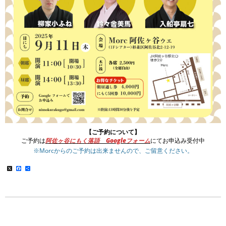
【ご予約について】
ご予約は
阿佐ヶ谷にもく落語 Googleフォーム
にてお申込み受付中
※Morcからのご予約は出来ませんので、ご留意ください。
X
Facebook
共
有