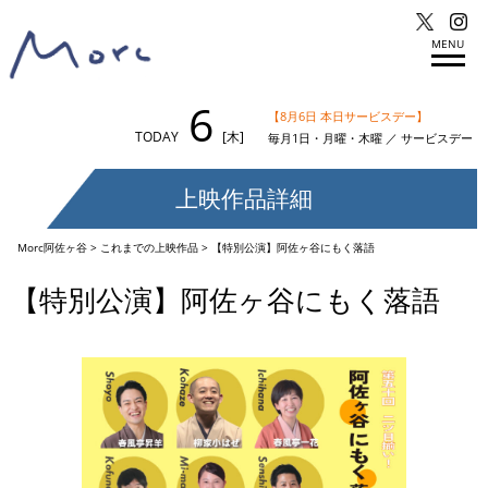
MENU
6
【8月6日 本日サービスデー】
TODAY
[木]
毎月1日・月曜・木曜 ／ サービスデー
上映作品詳細
Morc阿佐ヶ谷
>
これまでの上映作品
>
【特別公演】阿佐ヶ谷にもく落語
【特別公演】阿佐ヶ谷にもく落語