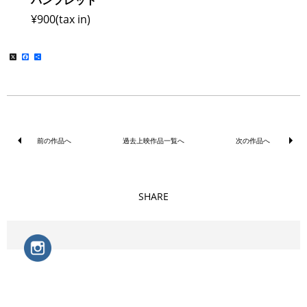
パンフレット
¥900(tax in)
X
Facebook
共
有
前の作品へ
過去上映作品一覧へ
次の作品へ
SHARE