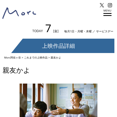
MENU
7
TODAY
[金]
毎月1日・月曜・木曜 ／ サービスデー
上映作品詳細
Morc阿佐ヶ谷
>
これまでの上映作品
>
親友かよ
親友かよ