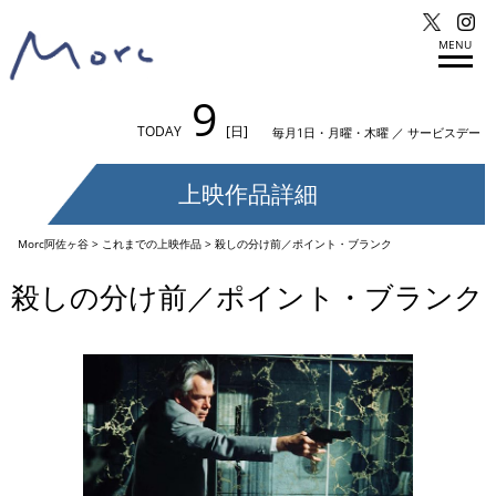
MENU
9
TODAY
[日]
毎月1日・月曜・木曜 ／ サービスデー
上映作品詳細
Morc阿佐ヶ谷
>
これまでの上映作品
>
殺しの分け前／ポイント・ブランク
殺しの分け前／ポイント・ブランク