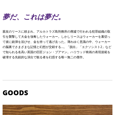
夢だ、これは夢だ。
親友のリースに頼まれ、アルカトラズ島刑務所の廃墟で行われる犯罪組織の取
引を襲撃して大金を強奪したウォーカー。しかしリースはウォーカーを裏切っ
て彼に銃弾を浴びせ、金を持って逃げ去った。薄れゆく意識の中、ウォーカー
の脳裏でさまざまな記憶と幻想が交錯する…。「脱出」「エクソシスト2」など
で知られる名高い英国の巨匠ジョン・ブアマン。ハリウッド映画の表現規範を
破壊する先鋭的な演出で観る者を幻惑する唯一無二の傑作。
GOODS