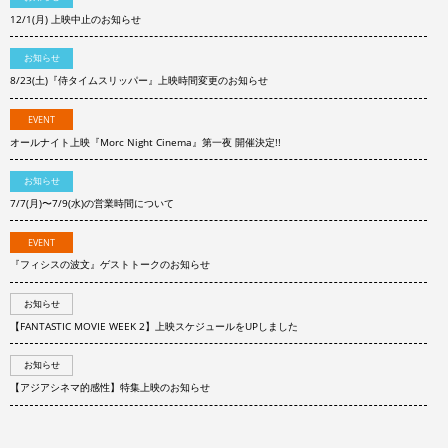
12/1(月) 上映中止のお知らせ
お知らせ
8/23(土)『侍タイムスリッパー』上映時間変更のお知らせ
EVENT
オールナイト上映『Morc Night Cinema』第一夜 開催決定!!
お知らせ
7/7(月)〜7/9(水)の営業時間について
EVENT
『フィシスの波文』ゲストトークのお知らせ
お知らせ
【FANTASTIC MOVIE WEEK 2】上映スケジュールをUPしました
お知らせ
【アジアシネマ的感性】特集上映のお知らせ