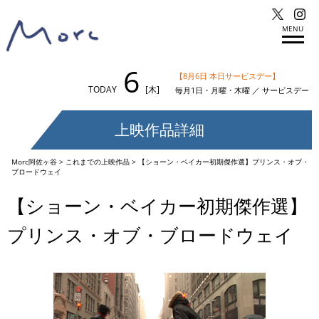
MENU
6
【8月6日 本日サービスデー】
TODAY
[木]
毎月1日・月曜・木曜 ／ サービスデー
上映作品詳細
Morc阿佐ヶ谷
>
これまでの上映作品
>
【ショーン・ベイカー初期傑作選】プリンス・オブ・
ブロードウェイ
【ショーン・ベイカー初期傑作選】
プリンス・オブ・ブロードウェイ