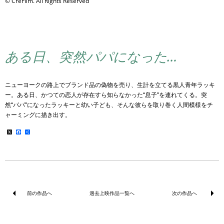
© CreFilm. All Rights Reserved
ある日、突然パパになった…
ニューヨークの路上でブランド品の偽物を売り、生計を立てる黒人青年ラッキ
ー。ある日、かつての恋人が存在すら知らなかった“息子”を連れてくる。突
然“パパ”になったラッキーと幼い子ども、そんな彼らを取り巻く人間模様をチ
ャーミングに描き出す。
X
Facebook
共
有
前の作品へ
過去上映作品一覧へ
次の作品へ