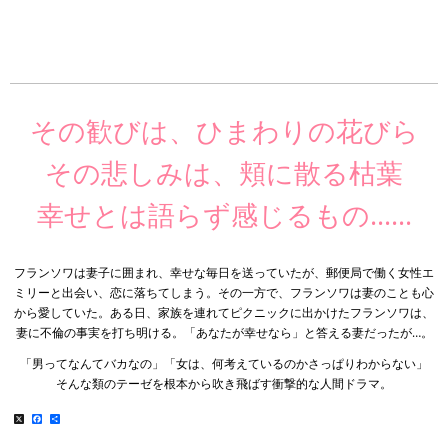
その歓びは、ひまわりの花びら
その悲しみは、頬に散る枯葉
幸せとは語らず感じるもの……
フランソワは妻子に囲まれ、幸せな毎日を送っていたが、郵便局で働く女性エ
ミリーと出会い、恋に落ちてしまう。その一方で、フランソワは妻のことも心
から愛していた。ある日、家族を連れてピクニックに出かけたフランソワは、
妻に不倫の事実を打ち明ける。「あなたが幸せなら」と答える妻だったが…。
「男ってなんてバカなの」「女は、何考えているのかさっぱりわからない」
そんな類のテーゼを根本から吹き飛ばす衝撃的な人間ドラマ。
X
Facebook
共
有