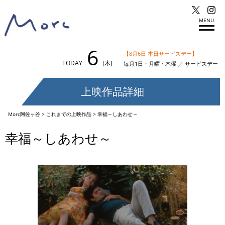
MENU
6
【8月6日 本日サービスデー】
TODAY
[木]
毎月1日・月曜・木曜 ／ サービスデー
上映作品詳細
Morc阿佐ヶ谷
>
これまでの上映作品
>
幸福～しあわせ～
幸福～しあわせ～