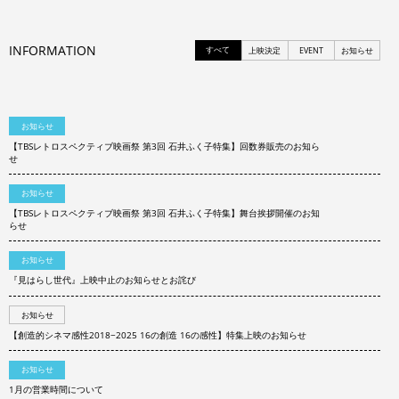
INFORMATION
すべて
上映決定
EVENT
お知らせ
お知らせ
【TBSレトロスペクティブ映画祭 第3回 石井ふく子特集】回数券販売のお知ら
せ
お知らせ
【TBSレトロスペクティブ映画祭 第3回 石井ふく子特集】舞台挨拶開催のお知
らせ
お知らせ
『見はらし世代』上映中止のお知らせとお詫び
お知らせ
【創造的シネマ感性2018−2025 16の創造 16の感性】特集上映のお知らせ
お知らせ
1月の営業時間について