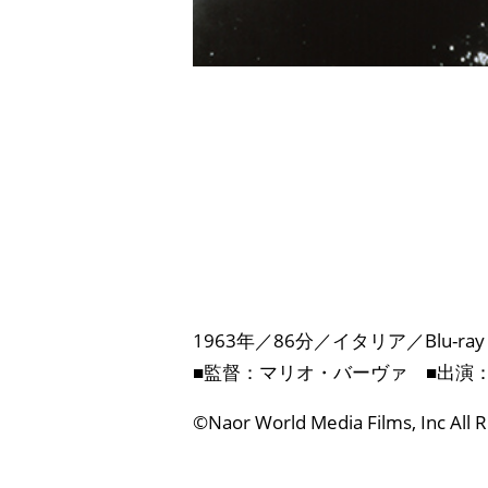
1963年／86分／イタリア／Blu-ray
■監督：マリオ・バーヴァ ■出演
©︎Naor World Media Films, Inc All 