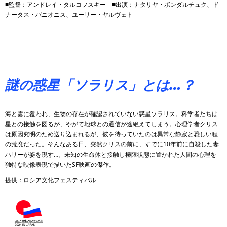
■監督：アンドレイ・タルコフスキー ■出演：ナタリヤ・ボンダルチュク、ド
ナータス・バニオニス、ユーリー・ヤルヴェト
謎の惑星「ソラリス」とは…？
海と雲に覆われ、生物の存在が確認されていない惑星ソラリス。科学者たちは
星との接触を図るが、やがて地球との通信が途絶えてしまう。心理学者クリス
は原因究明のため送り込まれるが、彼を待っていたのは異常な静寂と恐しい程
の荒廃だった。そんなある日、突然クリスの前に、すでに10年前に自殺した妻
ハリーが姿を現す…。未知の生命体と接触し極限状態に置かれた人間の心理を
独特な映像表現で描いたSF映画の傑作。
提供：ロシア文化フェスティバル