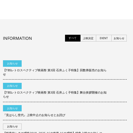
INFORMATION
すべて
上映決定
EVENT
お知らせ
お知らせ
【TBSレトロスペクティブ映画祭 第3回 石井ふく子特集】回数券販売のお知ら
せ
お知らせ
【TBSレトロスペクティブ映画祭 第3回 石井ふく子特集】舞台挨拶開催のお知
らせ
お知らせ
『見はらし世代』上映中止のお知らせとお詫び
お知らせ
【創造的シネマ感性2018−2025 16の創造 16の感性】特集上映のお知らせ