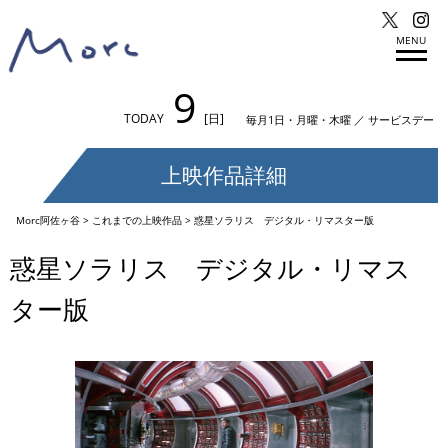
MENU
9
TODAY
[日]
毎月1日・月曜・木曜 ／ サービスデー
上映作品詳細
Morc阿佐ヶ谷
>
これまでの上映作品
>
惑星ソラリス デジタル・リマスター版
惑星ソラリス デジタル・リマス
ター版