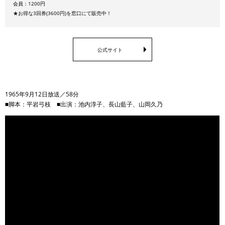
会員：1200円
★お得な3回券(3600円)を窓口にて販売中！
公式サイト
1965年9月12日放送／58分
■脚本：平岩弓枝 ■出演：池内淳子、長山藍子、山岡久乃