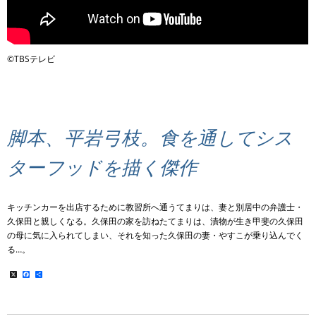
©TBSテレビ
脚本、平岩弓枝。食を通してシス
ターフッドを描く傑作
キッチンカーを出店するために教習所へ通うてまりは、妻と別居中の弁護士・
久保田と親しくなる。久保田の家を訪ねたてまりは、漬物が生き甲斐の久保田
の母に気に入られてしまい、それを知った久保田の妻・やすこが乗り込んでく
る…。
X
Facebook
共
有