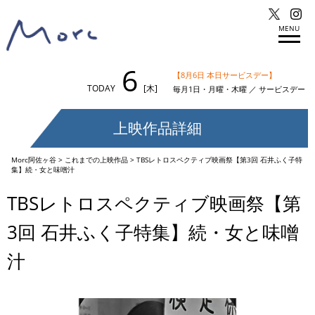
MENU
6
【8月6日 本日サービスデー】
TODAY
[木]
毎月1日・月曜・木曜 ／ サービスデー
上映作品詳細
Morc阿佐ヶ谷
>
これまでの上映作品
>
TBSレトロスペクティブ映画祭【第3回 石井ふく子特
集】続・女と味噌汁
TBSレトロスペクティブ映画祭【第
3回 石井ふく子特集】続・女と味噌
汁