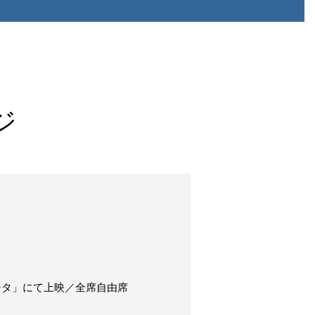
ジ
cシタ」にて上映／全席自由席