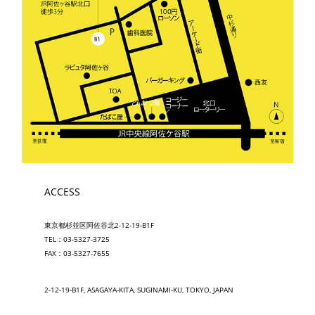
ACCESS
東京都杉並区阿佐谷北2-12-19-B1F
TEL：03-5327-3725
FAX：03-5327-7655
2-12-19-B1F, ASAGAYA-KITA, SUGINAMI-KU, TOKYO, JAPAN