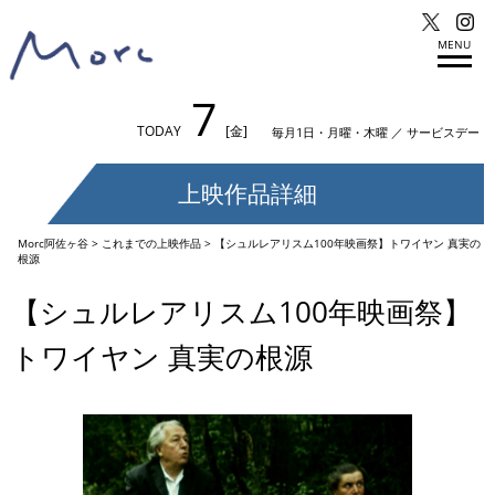
MENU
7
TODAY
[金]
毎月1日・月曜・木曜 ／ サービスデー
上映作品詳細
Morc阿佐ヶ谷
>
これまでの上映作品
>
【シュルレアリスム100年映画祭】トワイヤン 真実の
根源
【シュルレアリスム100年映画祭】
トワイヤン 真実の根源