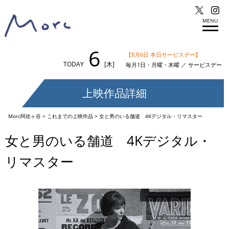
MENU
6
【8月6日 本日サービスデー】
TODAY
[木]
毎月1日・月曜・木曜 ／ サービスデー
上映作品詳細
Morc阿佐ヶ谷
>
これまでの上映作品
>
女と男のいる舗道 4Kデジタル・リマスター
女と男のいる舗道 4Kデジタル・
リマスター