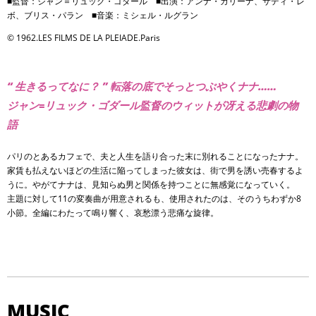
■監督：ジャン＝リュック・ゴダール ■出演：アンナ・カリーナ、サディ・レ
ボ、ブリス・パラン ■音楽：ミシェル・ルグラン
© 1962.LES FILMS DE LA PLEIADE.Paris
“ 生きるってなに？ ” 転落の底でそっとつぶやくナナ……
ジャン=リュック・ゴダール監督のウィットが冴える悲劇の物
語
パリのとあるカフェで、夫と人生を語り合った末に別れることになったナナ。
家賃も払えないほどの生活に陥ってしまった彼女は、街で男を誘い売春するよ
うに。やがてナナは、見知らぬ男と関係を持つことに無感覚になっていく。
主題に対して11の変奏曲が用意されるも、使用されたのは、そのうちわずか8
小節。全編にわたって鳴り響く、哀愁漂う悲痛な旋律。
MUSIC