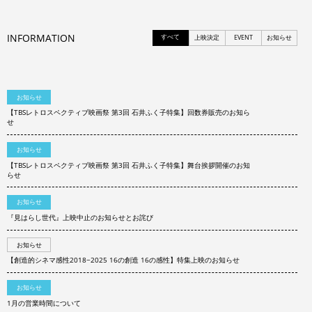
INFORMATION
すべて
上映決定
EVENT
お知らせ
お知らせ
【TBSレトロスペクティブ映画祭 第3回 石井ふく子特集】回数券販売のお知ら
せ
お知らせ
【TBSレトロスペクティブ映画祭 第3回 石井ふく子特集】舞台挨拶開催のお知
らせ
お知らせ
『見はらし世代』上映中止のお知らせとお詫び
お知らせ
【創造的シネマ感性2018−2025 16の創造 16の感性】特集上映のお知らせ
お知らせ
1月の営業時間について