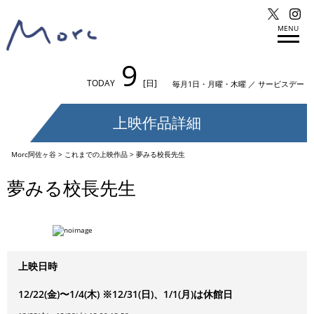
MENU
9
TODAY
[日]
毎月1日・月曜・木曜 ／ サービスデー
上映作品詳細
Morc阿佐ヶ谷
>
これまでの上映作品
>
夢みる校長先生
夢みる校長先生
上映日時
12/22(金)〜1/4(木) ※12/31(日)、1/1(月)は休館日