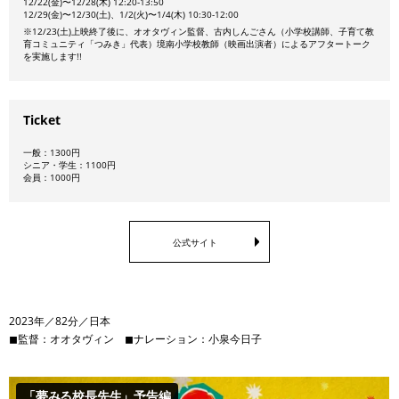
12/22(金)〜12/28(木) 12:20-13:50
12/29(金)〜12/30(土)、1/2(火)〜1/4(木) 10:30-12:00
※12/23(土)上映終了後に、
オオタヴィン監督、
古内しんごさん（小学校講師、子育て教
育コミュニティ「つみき」代表）境南小学校教師（映画出演者）
によるアフタートーク
を実施します!!
Ticket
一般：1300円
シニア・学生：1100円
会員：1000円
公式サイト
2023年／82分／日本
◼︎監督：オオタヴィン ◼︎ナレーション：小泉今日子