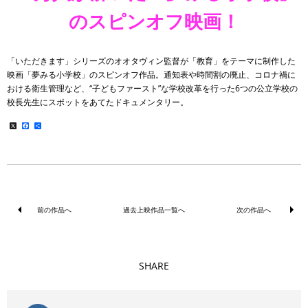
のスピンオフ映画！
「いただきます」シリーズのオオタヴィン監督が「教育」をテーマに制作した
映画「夢みる小学校」のスピンオフ作品。通知表や時間割の廃止、コロナ禍に
おける衛生管理など、“子どもファースト”な学校改革を行った6つの公立学校の
校長先生にスポットをあてたドキュメンタリー。
X
Facebook
共
有
前の作品へ
過去上映作品一覧へ
次の作品へ
SHARE