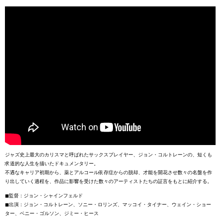
ジャズ史上最大のカリスマと呼ばれたサックスプレイヤー、ジョン・コルトレーンの、短くも
求道的な人生を描いたドキュメンタリー。
不遇なキャリア初期から、薬とアルコール依存症からの脱却、才能を開花させ数々の名盤を作
り出していく過程を、作品に影響を受けた数々のアーティストたちの証言をもとに紹介する。
◼︎監督：ジョン・シャインフェルド
◼︎出演：ジョン・コルトレーン、ソニー・ロリンズ、マッコイ・タイナー、ウェイン・ショー
ター、ベニー・ゴルソン、ジミー・ヒース