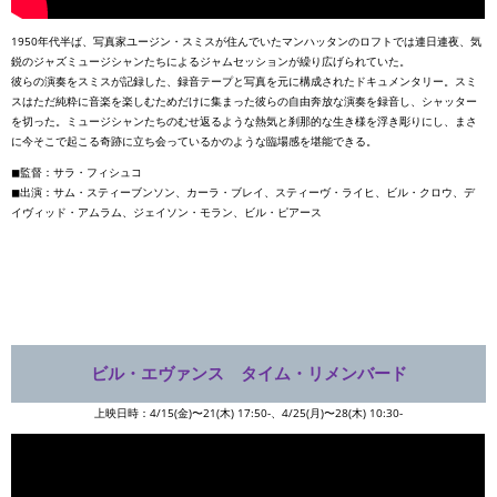
1950年代半ば、写真家ユージン・スミスが住んでいたマンハッタンのロフトでは連日連夜、気
鋭のジャズミュージシャンたちによるジャムセッションが繰り広げられていた。
彼らの演奏をスミスが記録した、録音テープと写真を元に構成されたドキュメンタリー。スミ
スはただ純粋に音楽を楽しむためだけに集まった彼らの自由奔放な演奏を録音し、シャッター
を切った。ミュージシャンたちのむせ返るような熱気と刹那的な生き様を浮き彫りにし、まさ
に今そこで起こる奇跡に立ち会っているかのような臨場感を堪能できる。
◼︎監督：サラ・フィシュコ
◼︎出演：サム・スティーブンソン、カーラ・ブレイ、スティーヴ・ライヒ、ビル・クロウ、デ
イヴィッド・アムラム、ジェイソン・モラン、ビル・ピアース
ビル・エヴァンス タイム・リメンバード
上映日時：4/15(金)〜21(木) 17:50-、4/25(月)〜28(木) 10:30-