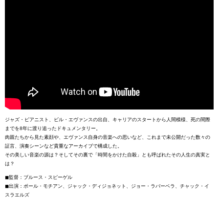
ジャズ・ピアニスト、ビル・エヴァンスの出自、キャリアのスタートから人間模様、死の間際
までを8年に渡り追ったドキュメンタリー。
肉親たちから見た素顔や、エヴァンス自身の音楽への思いなど、これまで未公開だった数々の
証言、演奏シーンなど貴重なアーカイブで構成した。
その美しい音楽の源は？そしてその裏で「時間をかけた自殺」とも呼ばれたその人生の真実と
は？
◼︎監督：ブルース・スピーゲル
◼︎出演：ポール・モチアン、ジャック・ディジョネット、ジョー・ラバーベラ、チャック・イ
スラエルズ