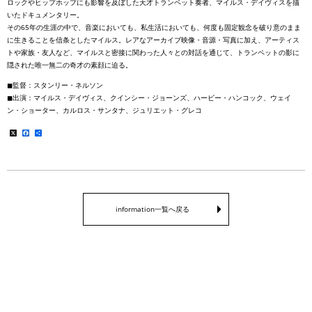
ロックやヒップホップにも影響を及ぼした天才トランペット奏者、マイルス・デイヴィスを描
いたドキュメンタリー。
その65年の生涯の中で、音楽においても、私生活においても、何度も固定観念を破り意のまま
に生きることを信条としたマイルス。レアなアーカイブ映像・音源・写真に加え、アーティス
トや家族・友人など、マイルスと密接に関わった人々との対話を通じて、トランペットの影に
隠された唯一無二の奇才の素顔に迫る。
◼︎監督：スタンリー・ネルソン
◼︎出演：マイルス・デイヴィス、クインシー・ジョーンズ、ハービー・ハンコック、ウェイ
ン・ショーター、カルロス・サンタナ、ジュリエット・グレコ
X
Facebook
共
有
information一覧へ戻る