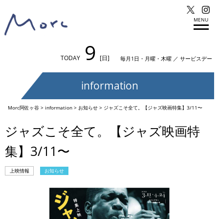
MENU
9
TODAY
[日]
毎月1日・月曜・木曜 ／ サービスデー
information
Morc阿佐ヶ谷
>
information
>
お知らせ
>
ジャズこそ全て。【ジャズ映画特集】3/11〜
ジャズこそ全て。【ジャズ映画特
集】3/11〜
上映情報
お知らせ