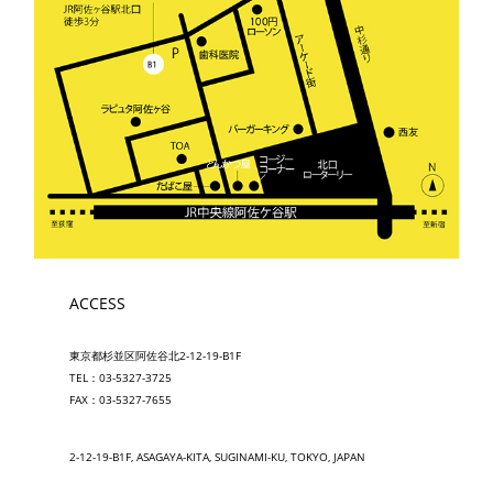
ACCESS
東京都杉並区阿佐谷北2-12-19-B1F
TEL：03-5327-3725
FAX：03-5327-7655
2-12-19-B1F, ASAGAYA-KITA, SUGINAMI-KU, TOKYO, JAPAN