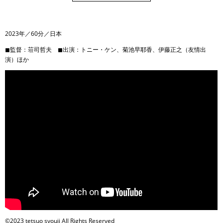
2023年／60分／日本
◼︎監督：荘司哲夫 ◼︎出演：トニー・ケン、菊池早耶香、伊藤正之（友情出
演）ほか
©2023 tetsuo syouji All Rights Reserved