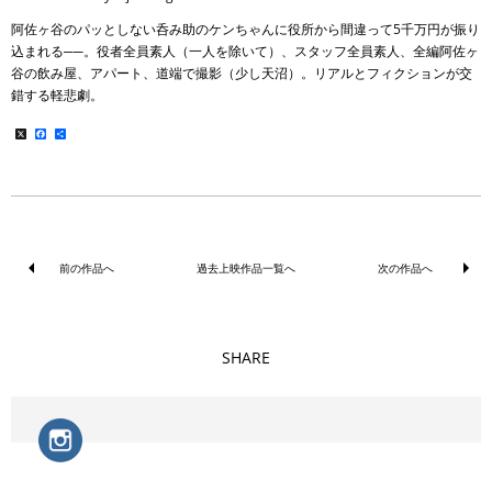
阿佐ヶ谷のパッとしない呑み助のケンちゃんに役所から間違って5千万円が振り
込まれる──。役者全員素人（一人を除いて）、スタッフ全員素人、全編阿佐ヶ
谷の飲み屋、アパート、道端で撮影（少し天沼）。リアルとフィクションが交
錯する軽悲劇。
X
Facebook
共
有
前の作品へ
過去上映作品一覧へ
次の作品へ
SHARE