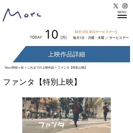
MENU
10
【8月10日 本日サービスデー】
TODAY
[月]
毎月1日・月曜・木曜 ／ サービスデー
上映作品詳細
Morc阿佐ヶ谷
>
これまでの上映作品
>
ファンタ【特別上映】
ファンタ【特別上映】